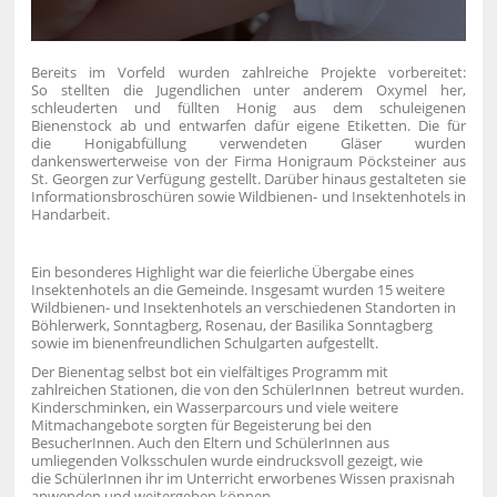
Bereits im Vorfeld wurden zahlreiche Projekte vorbereitet:
So stellten die Jugendlichen unter anderem Oxymel her,
schleuderten und füllten Honig aus dem schuleigenen
Bienenstock ab und entwarfen dafür eigene Etiketten. Die für
die Honigabfüllung verwendeten Gläser wurden
dankenswerterweise von der Firma Honigraum Pöcksteiner aus
St. Georgen zur Verfügung gestellt. Darüber hinaus gestalteten sie
Informationsbroschüren sowie Wildbienen- und Insektenhotels in
Handarbeit.
Ein besonderes Highlight war die feierliche Übergabe eines
Insektenhotels an die Gemeinde. Insgesamt wurden 15 weitere
Wildbienen- und Insektenhotels an verschiedenen Standorten in
Böhlerwerk, Sonntagberg, Rosenau, der Basilika Sonntagberg
sowie im bienenfreundlichen Schulgarten aufgestellt.
Der Bienentag selbst bot ein vielfältiges Programm mit
zahlreichen Stationen, die von den SchülerInnen betreut wurden.
Kinderschminken, ein Wasserparcours und viele weitere
Mitmachangebote sorgten für Begeisterung bei den
BesucherInnen. Auch den Eltern und SchülerInnen aus
umliegenden Volksschulen wurde eindrucksvoll gezeigt, wie
die SchülerInnen ihr im Unterricht erworbenes Wissen praxisnah
anwenden und weitergeben können.