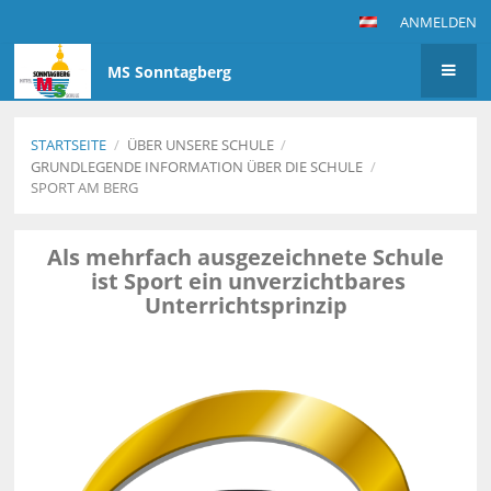
ANMELDEN
MS Sonntagberg
STARTSEITE
/
ÜBER UNSERE SCHULE
/
GRUNDLEGENDE INFORMATION ÜBER DIE SCHULE
/
SPORT AM BERG
Sport
Als mehrfach ausgezeichnete Schule
am
ist Sport ein unverzichtbares
Berg
Unterrichtsprinzip