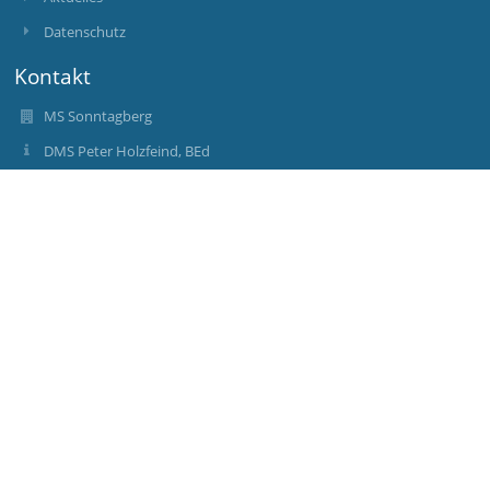
Datenschutz
Kontakt
MS Sonntagberg
DMS Peter Holzfeind, BEd
nms.sonntagberg@noeschule.at
Direktion 07448/2303
Konferenzzimmer 07448/2303-62
Schulstraße 9
3332 Rosenau/Sonntagberg
3332 Rosenau/Sonntagberg
Austria
nms.sonntagberg@noeschule.at
Anmelden