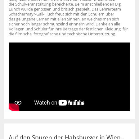
die Schulveranstaltung bereicherte. Beim anschließenden Big
Lunch wurde genossen und britisch gespielt. Das Lehrerteam
Schachermayr-Gall-Fluch freut sich mit den Schülern über
das gelungene Lernen mit allen Sinnen, an welches man sich
sicher noch länger schmunzelnd erinnern wird. Danke an alle
Kollegen und Schüler für ihre Beiträge der festlichen Kleidung, für
die filmische, fotografische und technische Unterstützung.
Auf den Spuren der Habsburger in Wien -