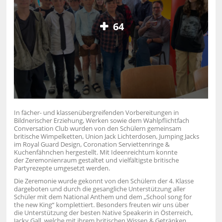
64
In fächer- und klassenübergreifenden Vorbereitungen in
Bildnerischer Erziehung, Werken sowie dem Wahlpflichtfach
Conversation Club wurden von den Schülern gemeinsam
britische Wimpelketten, Union Jack Lichterdosen, Jumping Jacks
im Royal Guard Design, Coronation Serviettenringe &
Kuchenfähnchen hergestellt. Mit Ideenreichtum konnte
der Zeremonienraum gestaltet und vielfältigste britische
Partyrezepte umgesetzt werden.
Die Zeremonie wurde gekonnt von den Schülern der 4. Klasse
dargeboten und durch die gesangliche Unterstützung aller
Schüler mit dem National Anthem und dem „School song for
the new King“ komplettiert. Besonders freuten wir uns über
die Unterstützung der besten Native Speakerin in Österreich,
Jacky Gall, welche mit ihrem britischen Wissen & Getränken