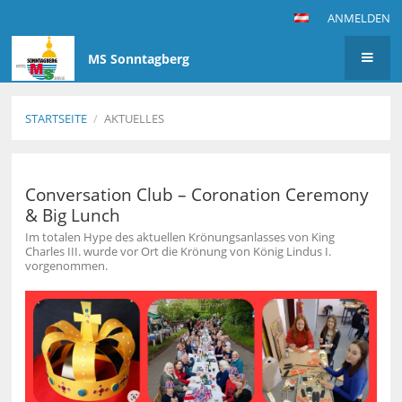
ANMELDEN
MS Sonntagberg
STARTSEITE
/
AKTUELLES
Aktuelles
Conversation Club – Coronation Ceremony
& Big Lunch
Im totalen Hype des aktuellen Krönungsanlasses von King
Charles III. wurde vor Ort die Krönung von König Lindus I.
vorgenommen.