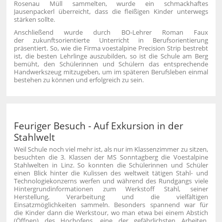
Rosenau Müll sammelten, wurde ein schmackhaftes
Jausenpackerl überreicht, dass die fleißigen Kinder unterwegs
stärken sollte.
Anschließend wurde durch BO-Lehrer Roman Faux
der zukunftsorientierte Unterricht in Berufsorientierung
präsentiert. So, wie die Firma voestalpine Precision Strip bestrebt
ist, die besten Lehrlinge auszubilden, so ist die Schule am Berg
bemüht, den Schülerinnen und Schülern das entsprechende
Handwerkszeug mitzugeben, um im späteren Berufsleben einmal
bestehen zu können und erfolgreich zu sein.
Feuriger Besuch - Auf Exkursion in der
Stahlwelt
Weil Schule noch viel mehr ist, als nur im Klassenzimmer zu sitzen,
besuchten die 3. Klassen der MS Sonntagberg die Voestalpine
Stahlwelten in Linz. So konnten die Schülerinnen und Schüler
einen Blick hinter die Kulissen des weltweit tätigen Stahl- und
Technologiekonzerns werfen und während des Rundgangs viele
Hintergrundinformationen zum Werkstoff Stahl, seiner
Herstellung, Verarbeitung und die vielfältigen
Einsatzmöglichkeiten sammeln. Besonders spannend war für
die Kinder dann die Werkstour, wo man etwa bei einem Abstich
(Öffnen) des Hochofens, eine der gefährlichsten Arbeiten,