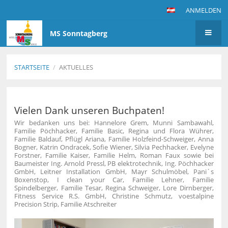
ANMELDEN
MS Sonntagberg
STARTSEITE
/
AKTUELLES
Aktuelles
Vielen Dank unseren Buchpaten!
Wir bedanken uns bei: Hannelore Grem, Munni Sambawahl,
Familie Pöchhacker, Familie Basic, Regina und Flora Wührer,
Familie Baldauf, Pflügl Ariana, Familie Holzfeind-Schweiger, Anna
Bogner, Katrin Ondracek, Sofie Wiener, Silvia Pechhacker, Evelyne
Forstner, Familie Kaiser, Familie Helm, Roman Faux sowie bei
Baumeister Ing. Arnold Pressl, PB elektrotechnik, Ing. Pöchhacker
GmbH, Leitner Installation GmbH, Mayr Schulmöbel, Pani´s
Boxenstop, I clean your Car, Familie Lehner, Familie
Spindelberger, Familie Tesar, Regina Schweiger, Lore Dirnberger,
Fitness Service R.S. GmbH, Christine Schmutz, voestalpine
Precision Strip, Familie Atschreiter