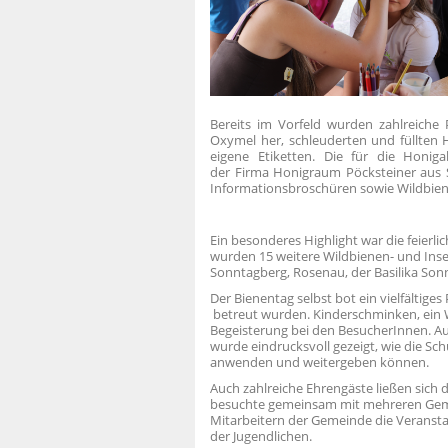
Bereits im Vorfeld wurden zahlreiche 
Oxymel her, schleuderten und füllten
eigene Etiketten. Die für die Honi
der Firma Honigraum Pöcksteiner aus St
Informationsbroschüren sowie Wildbien
Ein besonderes Highlight war die feierl
wurden 15 weitere Wildbienen- und Ins
Sonntagberg, Rosenau, der Basilika Son
Der Bienentag selbst bot ein vielfältig
betreut wurden. Kinderschminken, ein 
Begeisterung bei den BesucherInnen. A
wurde eindrucksvoll gezeigt, wie die Sc
anwenden und weitergeben können.
Auch zahlreiche Ehrengäste ließen sich
besuchte gemeinsam mit mehreren Gem
Mitarbeitern der Gemeinde die Veranst
der Jugendlichen.