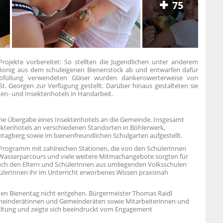
75
Projekte vorbereitet: So stellten die Jugendlichen unter anderem
 Honig aus dem schuleigenen Bienenstock ab und entwarfen dafür
gabfüllung verwendeten Gläser wurden dankenswerterweise von
. Georgen zur Verfügung gestellt. Darüber hinaus gestalteten sie
en- und Insektenhotels in Handarbeit.
iche Übergabe eines Insektenhotels an die Gemeinde. Insgesamt
ektenhotels an verschiedenen Standorten in Böhlerwerk,
ntagberg sowie im bienenfreundlichen Schulgarten aufgestellt.
es Programm mit zahlreichen Stationen, die von den SchülerInnen
Wasserparcours und viele weitere Mitmachangebote sorgten für
uch den Eltern und SchülerInnen aus umliegenden Volksschulen
hülerInnen ihr im Unterricht erworbenes Wissen praxisnah
 den Bienentag nicht entgehen. Bürgermeister Thomas Raidl
einderätinnen und Gemeinderäten sowie Mitarbeiterinnen und
altung und zeigte sich beeindruckt vom Engagement