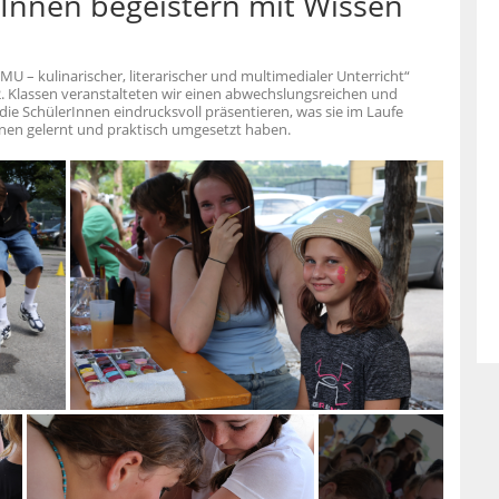
rInnen begeistern mit Wissen
 – kulinarischer, literarischer und multimedialer Unterricht“
2. Klassen veranstalteten wir einen abwechslungsreichen und
ie SchülerInnen eindrucksvoll präsentieren, was sie im Laufe
nen gelernt und praktisch umgesetzt haben.