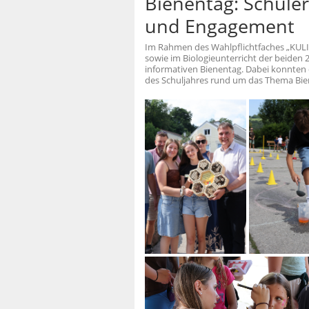
Bienentag: Schüle
und Engagement
Im Rahmen des Wahlpflichtfaches „KULIMU
sowie im Biologieunterricht der beiden 
informativen Bienentag. Dabei konnten d
des Schuljahres rund um das Thema Bie