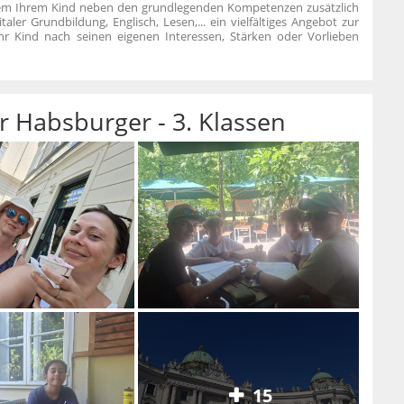
dem Ihrem Kind neben den grundlegenden Kompetenzen zusätzlich
italer Grundbildung, Englisch, Lesen,... ein vielfältiges Angebot zur
hr Kind nach seinen eigenen Interessen, Stärken oder Vorlieben
r Habsburger - 3. Klassen
15