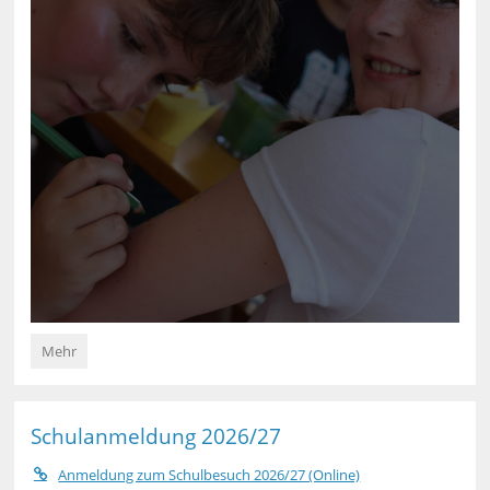
Bienentag:
Mehr
SchülerInnen
begeistern
mit
Wissen
Schulanmeldung 2026/27
und
Engagement:
Anmeldung zum Schulbesuch 2026/27 (Online)