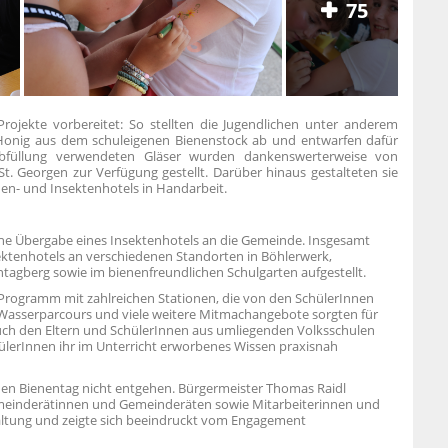
75
Projekte vorbereitet: So stellten die Jugendlichen unter anderem
 Honig aus dem schuleigenen Bienenstock ab und entwarfen dafür
gabfüllung verwendeten Gläser wurden dankenswerterweise von
. Georgen zur Verfügung gestellt. Darüber hinaus gestalteten sie
en- und Insektenhotels in Handarbeit.
iche Übergabe eines Insektenhotels an die Gemeinde. Insgesamt
ektenhotels an verschiedenen Standorten in Böhlerwerk,
ntagberg sowie im bienenfreundlichen Schulgarten aufgestellt.
es Programm mit zahlreichen Stationen, die von den SchülerInnen
Wasserparcours und viele weitere Mitmachangebote sorgten für
uch den Eltern und SchülerInnen aus umliegenden Volksschulen
hülerInnen ihr im Unterricht erworbenes Wissen praxisnah
 den Bienentag nicht entgehen. Bürgermeister Thomas Raidl
einderätinnen und Gemeinderäten sowie Mitarbeiterinnen und
altung und zeigte sich beeindruckt vom Engagement