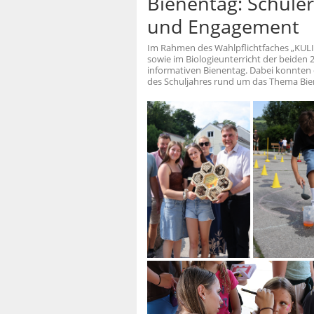
Bienentag: Schüle
und Engagement
Im Rahmen des Wahlpflichtfaches „KULIMU
sowie im Biologieunterricht der beiden 
informativen Bienentag. Dabei konnten d
des Schuljahres rund um das Thema Bie