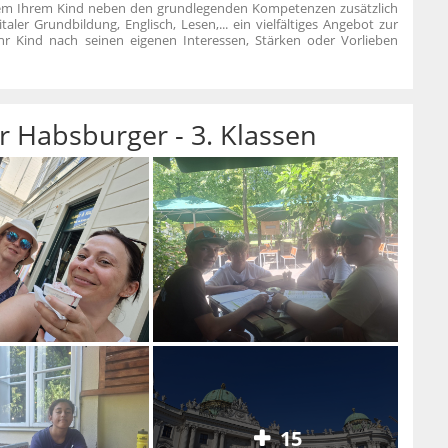
dem Ihrem Kind neben den grundlegenden Kompetenzen zusätzlich
italer Grundbildung, Englisch, Lesen,... ein vielfältiges Angebot zur
hr Kind nach seinen eigenen Interessen, Stärken oder Vorlieben
r Habsburger - 3. Klassen
15