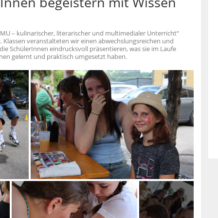
rInnen begeistern mit Wissen
 – kulinarischer, literarischer und multimedialer Unterricht“
2. Klassen veranstalteten wir einen abwechslungsreichen und
ie SchülerInnen eindrucksvoll präsentieren, was sie im Laufe
nen gelernt und praktisch umgesetzt haben.