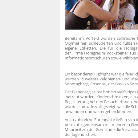
Bereits im Vorfeld wurden zahlreiche 
Oxymel her, schleuderten und füllten
eigene Etiketten. Die für die Honi
der Firma Honigraum Pöcksteiner aus St
Informationsbroschüren sowie Wildbien
Ein besonderes Highlight war die feierl
wurden 15 weitere Wildbienen- und Ins
Sonntagberg, Rosenau, der Basilika Son
Der Bienentag selbst bot ein vielfältig
betreut wurden. Kinderschminken, ein 
Begeisterung bei den BesucherInnen. A
wurde eindrucksvoll gezeigt, wie die Sc
anwenden und weitergeben können.
Auch zahlreiche Ehrengäste ließen sich
besuchte gemeinsam mit mehreren Gem
Mitarbeitern der Gemeinde die Veranst
der Jugendlichen.